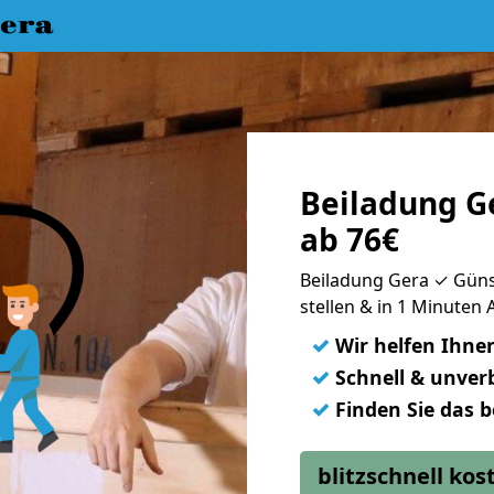
era
Beiladung G
ab 76€
Beiladung Gera ✓ Günst
stellen & in 1 Minuten
✓
Wir helfen Ihne
✓
Schnell & unverb
✓
Finden Sie das 
blitzschnell ko