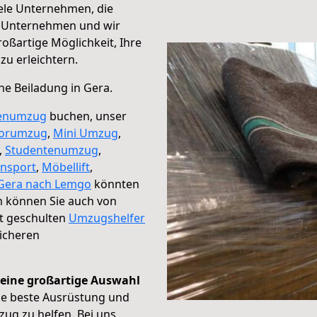
viele Unternehmen, die
er Unternehmen und wir
roßartige Möglichkeit, Ihre
u erleichtern.
ne Beiladung in Gera.
enumzug
buchen, unser
orumzug
,
Mini Umzug
,
,
Studentenumzug
,
ansport
,
Möbellift
,
 Gera nach Lemgo
könnten
 können Sie auch von
t geschulten
Umzugshelfer
icheren
d eine großartige Auswahl
die beste Ausrüstung und
ug zu helfen. Bei uns