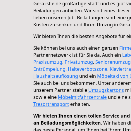
Gera ist eine großartige Stadt und es gibt 
Beiladungen anbieten. Wir sind eines dies
lieben unseren Job. Beiladungen sind eine g
Kosten zu senken und Ihren Umzug in Gera z
Wir bieten Ihnen die besten Angebote für ei
Sie können bei uns auch einen ganzen
Firm
Partnernetzwerk ist für Sie da. Auch ein
Lab
Praxisumzug
,
Privatumzug
,
Seniorenumzug
Entrümpelung
,
Halteverbotszone
,
Klaviertr
Haushaltsauflösung
und ein
Möbeltaxi von
Sie auch bei uns bekommen. Unter anderem
unserem Partner stabile
Umzugskartons
mi
sowie eine
Möbelmitfahrzentrale
und eine s
Tresortransport
erhalten.
Wir bieten Ihnen einen tollen Service un
an Beiladungsmöglichkeiten
. Wir haben 
das beste Personal, um Ihnen bei Ihrem Umz