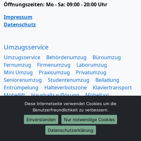
Öffnungszeiten:
Mo - Sa: 09:00 - 20:00 Uhr
Impressum
Datenschutz
Umzugsservice
Umzugsservice
Behördenumzug
Büroumzug
Fernumzug
Firmenumzug
Laborumzug
Mini Umzug
Praxisumzug
Privatumzug
Seniorenumzug
Studentenumzug
Beiladung
Entrümpelung
Halteverbotszone
Klaviertransport
Möbellift
Haushaltsauflösung
Möbeltaxi
Möbelmitfahrzentrale
Umzugskartons
Diese Internetseite verwendet Cookies um die
Benutzerfreundlichkeit zu verbessern.
Einverstanden
Nur notwendige Cookies
Datenschutzerklärung