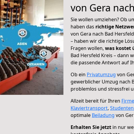
von Gera nach
Sie wollen umziehen? Ob um
haben das
richtige Netzw
von Gera nach Bad Hersfeld 
– haben wir die richtige Lö
Fragen wollen,
was kostet
Bad Hersfeld Kreis – dann w
die passende Antwort auf Ih
Ob ein
Privatumzug
von Ger
gewerblicher Umzug nach B
problemlos und stressfrei 
Allzeit bereit für Ihren
Firm
Klaviertransport
,
Studente
optimale
Beiladung
von Gera
Erhalten Sie jetzt
in nur we