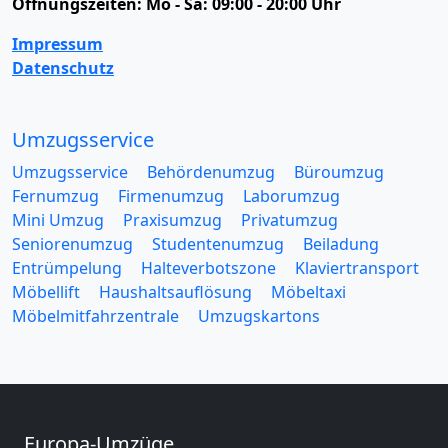
Öffnungszeiten:
Mo - Sa: 09:00 - 20:00 Uhr
Impressum
Datenschutz
Umzugsservice
Umzugsservice
Behördenumzug
Büroumzug
Fernumzug
Firmenumzug
Laborumzug
Mini Umzug
Praxisumzug
Privatumzug
Seniorenumzug
Studentenumzug
Beiladung
Entrümpelung
Halteverbotszone
Klaviertransport
Möbellift
Haushaltsauflösung
Möbeltaxi
Möbelmitfahrzentrale
Umzugskartons
Europa-Umzüge