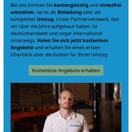
Bei uns können Sie
kostengünstig
und
stressfrei
umziehen
, sei es als
Beiladung
oder als
kompletter
Umzug
. Unser Partnernetzwerk, das
wir über die Jahre aufgebaut haben, ist
deutschlandweit und sogar international
unterwegs.
Holen Sie sich jetzt kostenlose
Angebote
und erhalten Sie einen ersten
Überblick über die Kosten für Ihren Umzug.
Kostenlose Angebote erhalten