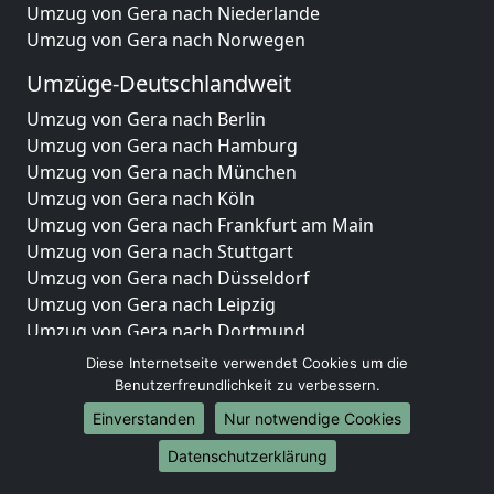
Umzug von Gera nach Niederlande
Umzug von Gera nach Norwegen
Umzüge-Deutschlandweit
Umzug von Gera nach Berlin
Umzug von Gera nach Hamburg
Umzug von Gera nach München
Umzug von Gera nach Köln
Umzug von Gera nach Frankfurt am Main
Umzug von Gera nach Stuttgart
Umzug von Gera nach Düsseldorf
Umzug von Gera nach Leipzig
Umzug von Gera nach Dortmund
Umzug von Gera nach Essen
Diese Internetseite verwendet Cookies um die
Umzug von Gera nach Bremen
Benutzerfreundlichkeit zu verbessern.
Umzug von Gera nach Dresden
Einverstanden
Nur notwendige Cookies
Umzug von Gera nach Hannover
Datenschutzerklärung
Umzug von Gera nach Nürnberg
Umzug von Gera nach Duisburg