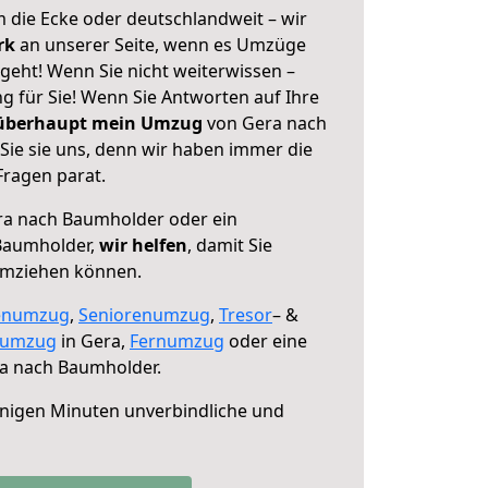
 die Ecke oder deutschlandweit – wir
erk
an unserer Seite, wenn es Umzüge
eht! Wenn Sie nicht weiterwissen –
ng für Sie! Wenn Sie Antworten auf Ihre
 überhaupt mein Umzug
von Gera nach
ie sie uns, denn wir haben immer die
Fragen parat.
a nach Baumholder oder ein
Baumholder,
wir helfen
, damit Sie
umziehen können.
enumzug
,
Seniorenumzug
,
Tresor
– &
numzug
in Gera,
Fernumzug
oder eine
a nach Baumholder.
nigen Minuten unverbindliche und