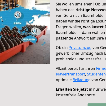
Sie wollen umziehen? Ob um
haben das
richtige Netzw
von Gera nach Baumholder g
haben wir die richtige Lösu
Fragen wollen,
was kostet
Baumholder – dann wählen S
passende Antwort auf Ihre 
Ob ein
Privatumzug
von Ger
gewerblicher Umzug nach 
problemlos und stressfrei 
Allzeit bereit für Ihren
Firm
Klaviertransport
,
Studente
optimale
Beiladung
von Ger
Erhalten Sie jetzt
in nur we
kostenfreie Angebote.