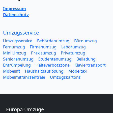
Impressum
Datenschutz
Umzugsservice
Umzugsservice
Behördenumzug
Büroumzug
Fernumzug
Firmenumzug
Laborumzug
Mini Umzug
Praxisumzug
Privatumzug
Seniorenumzug
Studentenumzug
Beiladung
Entrümpelung
Halteverbotszone
Klaviertransport
Möbellift
Haushaltsauflösung
Möbeltaxi
Möbelmitfahrzentrale
Umzugskartons
Europa-Umzüge