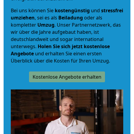
Bei uns können Sie
kostengünstig
und
stressfrei
umziehen
, sei es als
Beiladung
oder als
kompletter
Umzug
. Unser Partnernetzwerk, das
wir über die Jahre aufgebaut haben, ist
deutschlandweit und sogar international
unterwegs.
Holen Sie sich jetzt kostenlose
Angebote
und erhalten Sie einen ersten
Überblick über die Kosten für Ihren Umzug.
Kostenlose Angebote erhalten