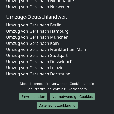
Umzug von Gera nach Niederlande
Umzug von Gera nach Norwegen
Umzüge-Deutschlandweit
Umzug von Gera nach Berlin
Umzug von Gera nach Hamburg
Umzug von Gera nach München
Umzug von Gera nach Köln
Umzug von Gera nach Frankfurt am Main
Umzug von Gera nach Stuttgart
Umzug von Gera nach Düsseldorf
Umzug von Gera nach Leipzig
Umzug von Gera nach Dortmund
Umzug von Gera nach Essen
Diese Internetseite verwendet Cookies um die
Umzug von Gera nach Bremen
Benutzerfreundlichkeit zu verbessern.
Umzug von Gera nach Dresden
Einverstanden
Nur notwendige Cookies
Umzug von Gera nach Hannover
Umzug von Gera nach Nürnberg
Datenschutzerklärung
Umzug von Gera nach Duisburg