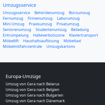
Umzugsservice
Umzugsservice
Behördenumzug
Büroumzug
Fernumzug
Firmenumzug
Laborumzug
Mini Umzug
Praxisumzug
Privatumzug
Seniorenumzug
Studentenumzug
Beiladung
Entrümpelung
Halteverbotszone
Klaviertransport
Möbellift
Haushaltsauflösung
Möbeltaxi
Möbelmitfahrzentrale
Umzugskartons
Europa-Umzüge
Umzug von Gera nach Belarus
Umzug von Gera nach Belgien
Umzug von Gera nach Bulgarien
Umzug von Gera nach Dänemark