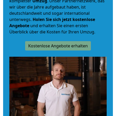
kompletter
Umzug
. Unser Partnernetzwerk, das
wir über die Jahre aufgebaut haben, ist
deutschlandweit und sogar international
unterwegs.
Holen Sie sich jetzt kostenlose
Angebote
und erhalten Sie einen ersten
Überblick über die Kosten für Ihren Umzug.
Kostenlose Angebote erhalten