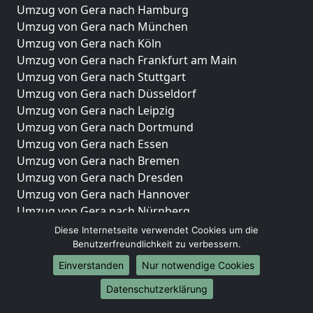
Umzug von Gera nach Hamburg
Umzug von Gera nach München
Umzug von Gera nach Köln
Umzug von Gera nach Frankfurt am Main
Umzug von Gera nach Stuttgart
Umzug von Gera nach Düsseldorf
Umzug von Gera nach Leipzig
Umzug von Gera nach Dortmund
Umzug von Gera nach Essen
Umzug von Gera nach Bremen
Umzug von Gera nach Dresden
Umzug von Gera nach Hannover
Umzug von Gera nach Nürnberg
Umzug von Gera nach Duisburg
Diese Internetseite verwendet Cookies um die
Umzug von Gera nach Bochum
Benutzerfreundlichkeit zu verbessern.
Umzug von Gera nach Wuppertal
Einverstanden
Nur notwendige Cookies
Umzug von Gera nach Bielefeld
Datenschutzerklärung
Umzug von Gera nach Bonn
Umzug von Gera nach Münster