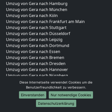
Umzug von Gera nach Hamburg
Umzug von Gera nach München
Umzug von Gera nach Köln
Umzug von Gera nach Frankfurt am Main
Umzug von Gera nach Stuttgart
Umzug von Gera nach Düsseldorf
Umzug von Gera nach Leipzig
Umzug von Gera nach Dortmund
Umzug von Gera nach Essen
Umzug von Gera nach Bremen
Umzug von Gera nach Dresden
Umzug von Gera nach Hannover
Umzug von Gera nach Nürnberg
Umzug von Gera nach Duisburg
Diese Internetseite verwendet Cookies um die
Umzug von Gera nach Bochum
Benutzerfreundlichkeit zu verbessern.
Umzug von Gera nach Wuppertal
Einverstanden
Nur notwendige Cookies
Umzug von Gera nach Bielefeld
Datenschutzerklärung
Umzug von Gera nach Bonn
Umzug von Gera nach Münster