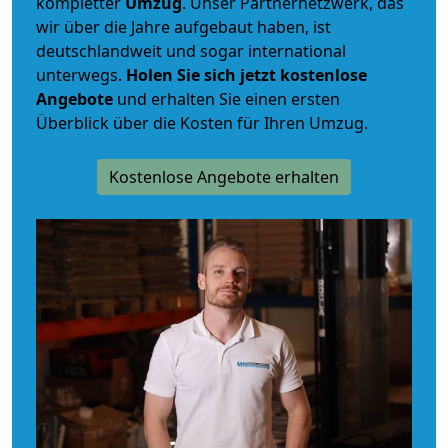
kompletter
Umzug
. Unser Partnernetzwerk, das
wir über die Jahre aufgebaut haben, ist
deutschlandweit und sogar international
unterwegs.
Holen Sie sich jetzt kostenlose
Angebote
und erhalten Sie einen ersten
Überblick über die Kosten für Ihren Umzug.
Kostenlose Angebote erhalten