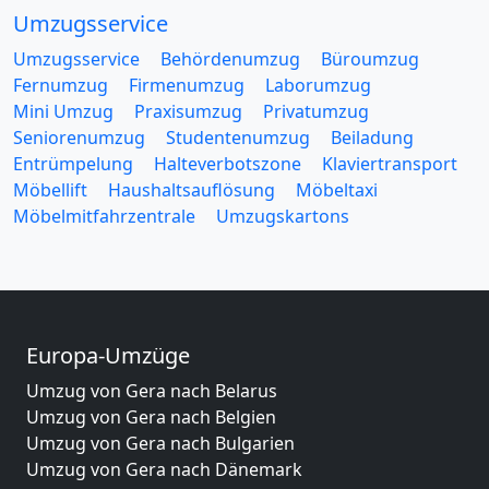
Umzugsservice
Umzugsservice
Behördenumzug
Büroumzug
Fernumzug
Firmenumzug
Laborumzug
Mini Umzug
Praxisumzug
Privatumzug
Seniorenumzug
Studentenumzug
Beiladung
Entrümpelung
Halteverbotszone
Klaviertransport
Möbellift
Haushaltsauflösung
Möbeltaxi
Möbelmitfahrzentrale
Umzugskartons
Europa-Umzüge
Umzug von Gera nach Belarus
Umzug von Gera nach Belgien
Umzug von Gera nach Bulgarien
Umzug von Gera nach Dänemark