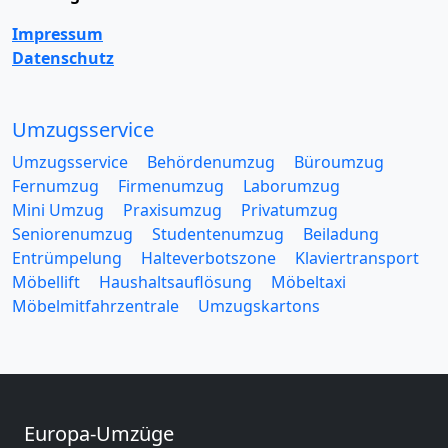
Impressum
Datenschutz
Umzugsservice
Umzugsservice
Behördenumzug
Büroumzug
Fernumzug
Firmenumzug
Laborumzug
Mini Umzug
Praxisumzug
Privatumzug
Seniorenumzug
Studentenumzug
Beiladung
Entrümpelung
Halteverbotszone
Klaviertransport
Möbellift
Haushaltsauflösung
Möbeltaxi
Möbelmitfahrzentrale
Umzugskartons
Europa-Umzüge