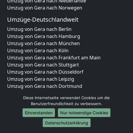
Umzug von Gera nach Niederlande
Umzug von Gera nach Norwegen
Umzüge-Deutschlandweit
Umzug von Gera nach Berlin
Umzug von Gera nach Hamburg
Umzug von Gera nach München
Umzug von Gera nach Köln
Umzug von Gera nach Frankfurt am Main
Umzug von Gera nach Stuttgart
Umzug von Gera nach Düsseldorf
Umzug von Gera nach Leipzig
Umzug von Gera nach Dortmund
Umzug von Gera nach Essen
Diese Internetseite verwendet Cookies um die
Umzug von Gera nach Bremen
Benutzerfreundlichkeit zu verbessern.
Umzug von Gera nach Dresden
Einverstanden
Nur notwendige Cookies
Umzug von Gera nach Hannover
Umzug von Gera nach Nürnberg
Datenschutzerklärung
Umzug von Gera nach Duisburg