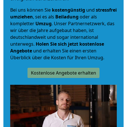
Bei uns können Sie
kostengünstig
und
stressfrei
umziehen
, sei es als
Beiladung
oder als
kompletter
Umzug
. Unser Partnernetzwerk, das
wir über die Jahre aufgebaut haben, ist
deutschlandweit und sogar international
unterwegs.
Holen Sie sich jetzt kostenlose
Angebote
und erhalten Sie einen ersten
Überblick über die Kosten für Ihren Umzug.
Kostenlose Angebote erhalten