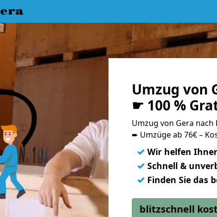
era
Umzug von 
☛ 100 % Gra
Umzug von Gera nach
➨ Umzüge ab 76€ – Kos
✓
Wir helfen Ihne
✓
Schnell & unverb
✓
Finden Sie das 
blitzschnell ko