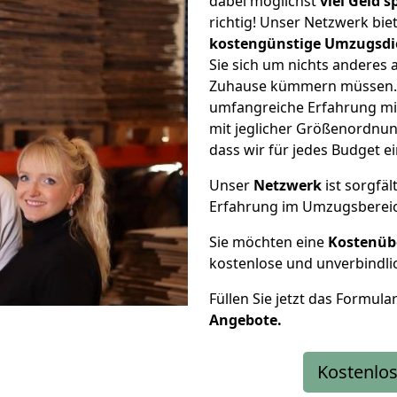
dabei möglichst
viel Geld 
richtig! Unser Netzwerk bi
kostengünstige Umzugsdi
Sie sich um nichts anderes 
Zuhause kümmern müssen. W
umfangreiche Erfahrung m
mit jeglicher Größenordnun
dass wir für jedes Budget 
Unser
Netzwerk
ist sorgfäl
Erfahrung im Umzugsberei
Sie möchten eine
Kostenüb
kostenlose und unverbindli
Füllen Sie jetzt das Formula
Angebote.
Kostenlos