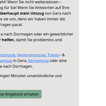
t! Wenn Sie nicht weiterwissen –
ng für Sie! Wenn Sie Antworten auf Ihre
 überhaupt mein Umzug
von Gera nach
 sie uns, denn wir haben immer die
Fragen parat.
a nach Dormagen oder ein gewerblicher
r helfen
, damit Sie problemlos und
.
enumzug
,
Seniorenumzug
,
Tresor
– &
numzug
in Gera,
Fernumzug
oder eine
a nach Dormagen.
nigen Minuten unverbindliche und
se Angebote erhalten