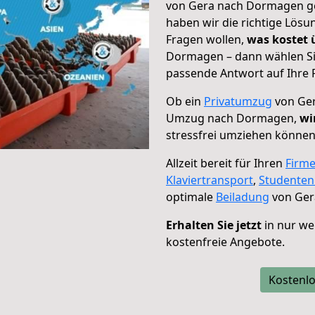
von Gera nach Dormagen geh
haben wir die richtige Lösu
Fragen wollen,
was kostet
Dormagen – dann wählen Sie
passende Antwort auf Ihre 
Ob ein
Privatumzug
von Ger
Umzug nach Dormagen,
wi
stressfrei umziehen können
Allzeit bereit für Ihren
Firm
Klaviertransport
,
Studente
optimale
Beiladung
von Ger
Erhalten Sie jetzt
in nur we
kostenfreie Angebote.
Kostenlo