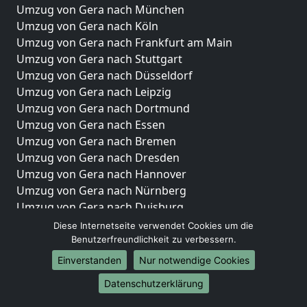
Umzug von Gera nach München
Umzug von Gera nach Köln
Umzug von Gera nach Frankfurt am Main
Umzug von Gera nach Stuttgart
Umzug von Gera nach Düsseldorf
Umzug von Gera nach Leipzig
Umzug von Gera nach Dortmund
Umzug von Gera nach Essen
Umzug von Gera nach Bremen
Umzug von Gera nach Dresden
Umzug von Gera nach Hannover
Umzug von Gera nach Nürnberg
Umzug von Gera nach Duisburg
Umzug von Gera nach Bochum
Diese Internetseite verwendet Cookies um die
Umzug von Gera nach Wuppertal
Benutzerfreundlichkeit zu verbessern.
Umzug von Gera nach Bielefeld
Einverstanden
Nur notwendige Cookies
Umzug von Gera nach Bonn
Datenschutzerklärung
Umzug von Gera nach Münster