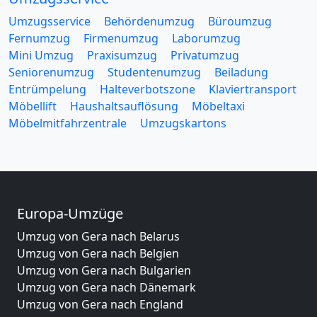
Umzugsservice
Behördenumzug
Büroumzug
Fernumzug
Firmenumzug
Laborumzug
Mini Umzug
Praxisumzug
Privatumzug
Seniorenumzug
Studentenumzug
Beiladung
Entrümpelung
Halteverbotszone
Klaviertransport
Möbellift
Haushaltsauflösung
Möbeltaxi
Möbelmitfahrzentrale
Umzugskartons
Europa-Umzüge
Umzug von Gera nach Belarus
Umzug von Gera nach Belgien
Umzug von Gera nach Bulgarien
Umzug von Gera nach Dänemark
Umzug von Gera nach England