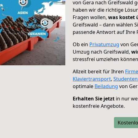
von Gera nach Greifswald ge
haben wir die richtige Lösu
Fragen wollen,
was kostet
Greifswald – dann wählen S
passende Antwort auf Ihre 
Ob ein
Privatumzug
von Ger
Umzug nach Greifswald,
wi
stressfrei umziehen können
Allzeit bereit für Ihren
Firm
Klaviertransport
,
Studente
optimale
Beiladung
von Ger
Erhalten Sie jetzt
in nur we
kostenfreie Angebote.
Kostenlo