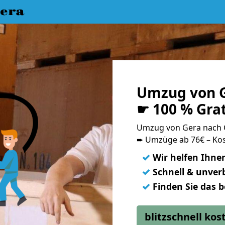
era
Umzug von G
☛ 100 % Gra
Umzug von Gera nach 
➨ Umzüge ab 76€ – Kos
✓
Wir helfen Ihne
✓
Schnell & unverb
✓
Finden Sie das 
blitzschnell ko