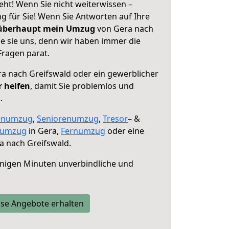
ht! Wenn Sie nicht weiterwissen –
ng für Sie! Wenn Sie Antworten auf Ihre
 überhaupt mein Umzug
von Gera nach
ie sie uns, denn wir haben immer die
Fragen parat.
a nach Greifswald oder ein gewerblicher
r helfen
, damit Sie problemlos und
.
enumzug
,
Seniorenumzug
,
Tresor
– &
numzug
in Gera,
Fernumzug
oder eine
a nach Greifswald.
nigen Minuten unverbindliche und
se Angebote erhalten