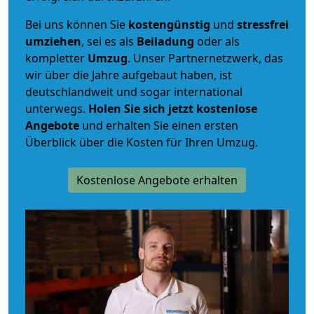
Bei uns können Sie
kostengünstig
und
stressfrei
umziehen
, sei es als
Beiladung
oder als
kompletter
Umzug
. Unser Partnernetzwerk, das
wir über die Jahre aufgebaut haben, ist
deutschlandweit und sogar international
unterwegs.
Holen Sie sich jetzt kostenlose
Angebote
und erhalten Sie einen ersten
Überblick über die Kosten für Ihren Umzug.
Kostenlose Angebote erhalten