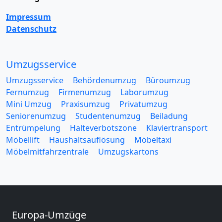
Impressum
Datenschutz
Umzugsservice
Umzugsservice
Behördenumzug
Büroumzug
Fernumzug
Firmenumzug
Laborumzug
Mini Umzug
Praxisumzug
Privatumzug
Seniorenumzug
Studentenumzug
Beiladung
Entrümpelung
Halteverbotszone
Klaviertransport
Möbellift
Haushaltsauflösung
Möbeltaxi
Möbelmitfahrzentrale
Umzugskartons
Europa-Umzüge