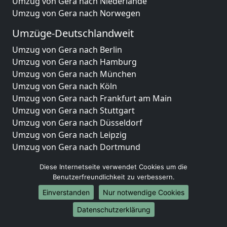
Umzug von Gera nach Niederlande
Umzug von Gera nach Norwegen
Umzüge-Deutschlandweit
Umzug von Gera nach Berlin
Umzug von Gera nach Hamburg
Umzug von Gera nach München
Umzug von Gera nach Köln
Umzug von Gera nach Frankfurt am Main
Umzug von Gera nach Stuttgart
Umzug von Gera nach Düsseldorf
Umzug von Gera nach Leipzig
Umzug von Gera nach Dortmund
Umzug von Gera nach Essen
Diese Internetseite verwendet Cookies um die
Umzug von Gera nach Bremen
Benutzerfreundlichkeit zu verbessern.
Umzug von Gera nach Dresden
Einverstanden
Nur notwendige Cookies
Umzug von Gera nach Hannover
Umzug von Gera nach Nürnberg
Datenschutzerklärung
Umzug von Gera nach Duisburg