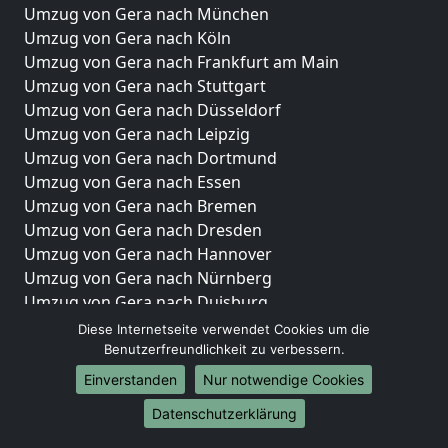
Umzug von Gera nach München
Umzug von Gera nach Köln
Umzug von Gera nach Frankfurt am Main
Umzug von Gera nach Stuttgart
Umzug von Gera nach Düsseldorf
Umzug von Gera nach Leipzig
Umzug von Gera nach Dortmund
Umzug von Gera nach Essen
Umzug von Gera nach Bremen
Umzug von Gera nach Dresden
Umzug von Gera nach Hannover
Umzug von Gera nach Nürnberg
Umzug von Gera nach Duisburg
Umzug von Gera nach Bochum
Diese Internetseite verwendet Cookies um die
Umzug von Gera nach Wuppertal
Benutzerfreundlichkeit zu verbessern.
Umzug von Gera nach Bielefeld
Einverstanden
Nur notwendige Cookies
Umzug von Gera nach Bonn
Datenschutzerklärung
Umzug von Gera nach Münster