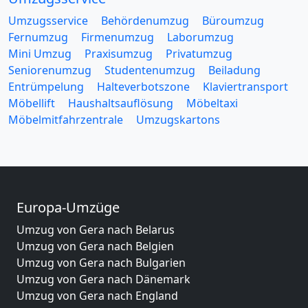
Umzugsservice
Behördenumzug
Büroumzug
Fernumzug
Firmenumzug
Laborumzug
Mini Umzug
Praxisumzug
Privatumzug
Seniorenumzug
Studentenumzug
Beiladung
Entrümpelung
Halteverbotszone
Klaviertransport
Möbellift
Haushaltsauflösung
Möbeltaxi
Möbelmitfahrzentrale
Umzugskartons
Europa-Umzüge
Umzug von Gera nach Belarus
Umzug von Gera nach Belgien
Umzug von Gera nach Bulgarien
Umzug von Gera nach Dänemark
Umzug von Gera nach England