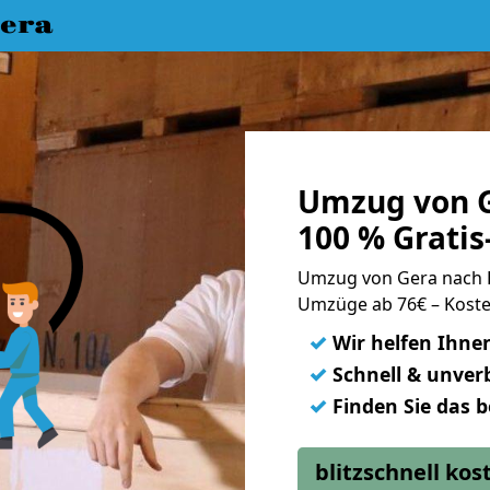
era
Umzug von G
100 % Grati
Umzug von Gera nach 
Umzüge ab 76€ – Koste
✓
Wir helfen Ihne
✓
Schnell & unverb
✓
Finden Sie das 
blitzschnell ko