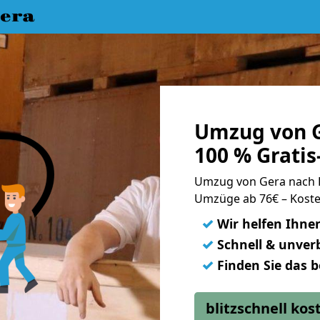
era
Umzug von G
100 % Grati
Umzug von Gera nach 
Umzüge ab 76€ – Koste
✓
Wir helfen Ihne
✓
Schnell & unverb
✓
Finden Sie das 
blitzschnell ko