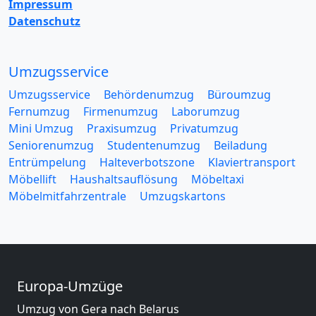
Impressum
Datenschutz
Umzugsservice
Umzugsservice
Behördenumzug
Büroumzug
Fernumzug
Firmenumzug
Laborumzug
Mini Umzug
Praxisumzug
Privatumzug
Seniorenumzug
Studentenumzug
Beiladung
Entrümpelung
Halteverbotszone
Klaviertransport
Möbellift
Haushaltsauflösung
Möbeltaxi
Möbelmitfahrzentrale
Umzugskartons
Europa-Umzüge
Umzug von Gera nach Belarus