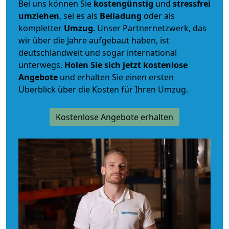
Bei uns können Sie
kostengünstig
und
stressfrei
umziehen
, sei es als
Beiladung
oder als
kompletter
Umzug
. Unser Partnernetzwerk, das
wir über die Jahre aufgebaut haben, ist
deutschlandweit und sogar international
unterwegs.
Holen Sie sich jetzt kostenlose
Angebote
und erhalten Sie einen ersten
Überblick über die Kosten für Ihren Umzug.
Kostenlose Angebote erhalten