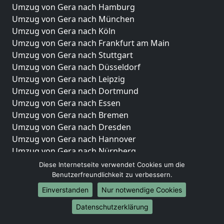
Umzug von Gera nach Hamburg
Umzug von Gera nach München
Umzug von Gera nach Köln
Umzug von Gera nach Frankfurt am Main
Umzug von Gera nach Stuttgart
Umzug von Gera nach Düsseldorf
Umzug von Gera nach Leipzig
Umzug von Gera nach Dortmund
Umzug von Gera nach Essen
Umzug von Gera nach Bremen
Umzug von Gera nach Dresden
Umzug von Gera nach Hannover
Umzug von Gera nach Nürnberg
Umzug von Gera nach Duisburg
Diese Internetseite verwendet Cookies um die
Umzug von Gera nach Bochum
Benutzerfreundlichkeit zu verbessern.
Umzug von Gera nach Wuppertal
Einverstanden
Nur notwendige Cookies
Umzug von Gera nach Bielefeld
Datenschutzerklärung
Umzug von Gera nach Bonn
Umzug von Gera nach Münster