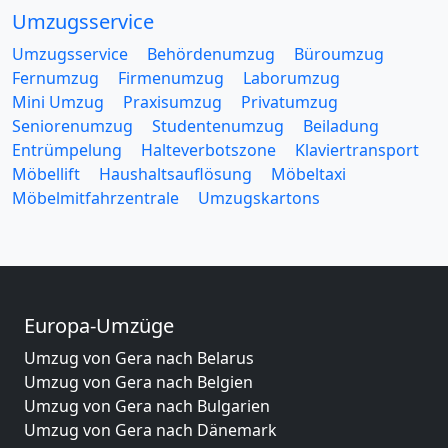
Umzugsservice
Umzugsservice
Behördenumzug
Büroumzug
Fernumzug
Firmenumzug
Laborumzug
Mini Umzug
Praxisumzug
Privatumzug
Seniorenumzug
Studentenumzug
Beiladung
Entrümpelung
Halteverbotszone
Klaviertransport
Möbellift
Haushaltsauflösung
Möbeltaxi
Möbelmitfahrzentrale
Umzugskartons
Europa-Umzüge
Umzug von Gera nach Belarus
Umzug von Gera nach Belgien
Umzug von Gera nach Bulgarien
Umzug von Gera nach Dänemark