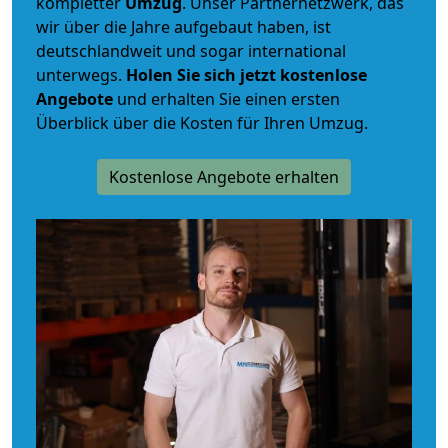
kompletter
Umzug
. Unser Partnernetzwerk, das
wir über die Jahre aufgebaut haben, ist
deutschlandweit und sogar international
unterwegs.
Holen Sie sich jetzt kostenlose
Angebote
und erhalten Sie einen ersten
Überblick über die Kosten für Ihren Umzug.
Kostenlose Angebote erhalten