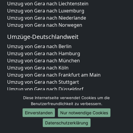
Umzug von Gera nach Liechtenstein
Umzug von Gera nach Luxemburg
Umzug von Gera nach Niederlande
Umzug von Gera nach Norwegen
Umzüge-Deutschlandweit
Umzug von Gera nach Berlin
Umzug von Gera nach Hamburg
Umzug von Gera nach München
Umzug von Gera nach Köln
Umzug von Gera nach Frankfurt am Main
Umzug von Gera nach Stuttgart
Umzug von Gera nach Düsseldorf
Umzug von Gera nach Leipzig
Diese Internetseite verwendet Cookies um die
Umzug von Gera nach Dortmund
Benutzerfreundlichkeit zu verbessern.
Umzug von Gera nach Essen
Einverstanden
Nur notwendige Cookies
Umzug von Gera nach Bremen
Datenschutzerklärung
Umzug von Gera nach Dresden
Umzug von Gera nach Hannover