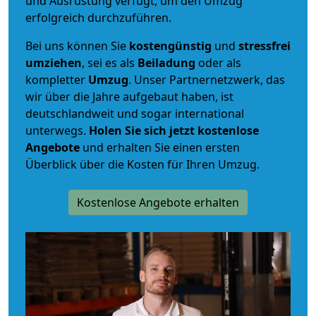
und Ausrüstung verfügt, um den Umzug
erfolgreich durchzuführen.
Bei uns können Sie
kostengünstig
und
stressfrei
umziehen
, sei es als
Beiladung
oder als
kompletter
Umzug
. Unser Partnernetzwerk, das
wir über die Jahre aufgebaut haben, ist
deutschlandweit und sogar international
unterwegs.
Holen Sie sich jetzt kostenlose
Angebote
und erhalten Sie einen ersten
Überblick über die Kosten für Ihren Umzug.
Kostenlose Angebote erhalten