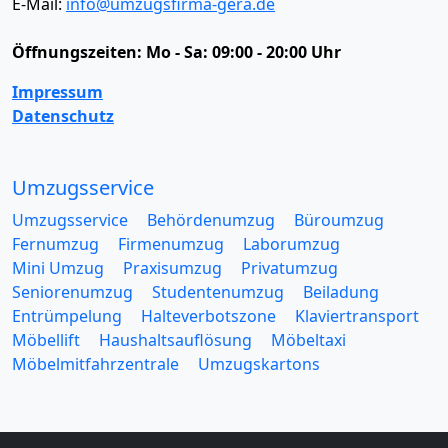
E-Mail:
info@umzugsfirma-gera.de
Öffnungszeiten:
Mo - Sa: 09:00 - 20:00 Uhr
Impressum
Datenschutz
Umzugsservice
Umzugsservice
Behördenumzug
Büroumzug
Fernumzug
Firmenumzug
Laborumzug
Mini Umzug
Praxisumzug
Privatumzug
Seniorenumzug
Studentenumzug
Beiladung
Entrümpelung
Halteverbotszone
Klaviertransport
Möbellift
Haushaltsauflösung
Möbeltaxi
Möbelmitfahrzentrale
Umzugskartons