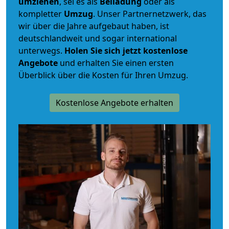
umziehen
, sei es als
Beiladung
oder als
kompletter
Umzug
. Unser Partnernetzwerk, das
wir über die Jahre aufgebaut haben, ist
deutschlandweit und sogar international
unterwegs.
Holen Sie sich jetzt kostenlose
Angebote
und erhalten Sie einen ersten
Überblick über die Kosten für Ihren Umzug.
Kostenlose Angebote erhalten