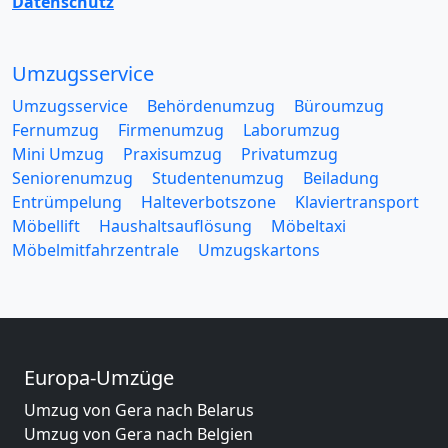
Datenschutz
Umzugsservice
Umzugsservice
Behördenumzug
Büroumzug
Fernumzug
Firmenumzug
Laborumzug
Mini Umzug
Praxisumzug
Privatumzug
Seniorenumzug
Studentenumzug
Beiladung
Entrümpelung
Halteverbotszone
Klaviertransport
Möbellift
Haushaltsauflösung
Möbeltaxi
Möbelmitfahrzentrale
Umzugskartons
Europa-Umzüge
Umzug von Gera nach Belarus
Umzug von Gera nach Belgien