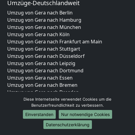
Umzüge-Deutschlandweit
Umzug von Gera nach Berlin
Umzug von Gera nach Hamburg
Umzug von Gera nach München
Umzug von Gera nach Köln
Umzug von Gera nach Frankfurt am Main
Umzug von Gera nach Stuttgart
Umzug von Gera nach Düsseldorf
Umzug von Gera nach Leipzig
Umzug von Gera nach Dortmund
Umzug von Gera nach Essen
Umzug von Gera nach Bremen
Umzug von Gera nach Dresden
Umzug von Gera nach Hannover
Diese Internetseite verwendet Cookies um die
Benutzerfreundlichkeit zu verbessern.
Umzug von Gera nach Nürnberg
Umzug von Gera nach Duisburg
Einverstanden
Nur notwendige Cookies
Umzug von Gera nach Bochum
Datenschutzerklärung
Umzug von Gera nach Wuppertal