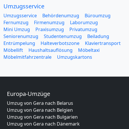
Umzugsservice
Umzugsservice
Behördenumzug
Büroumzug
Fernumzug
Firmenumzug
Laborumzug
Mini Umzug
Praxisumzug
Privatumzug
Seniorenumzug
Studentenumzug
Beiladung
Entrümpelung
Halteverbotszone
Klaviertransport
Möbellift
Haushaltsauflösung
Möbeltaxi
Möbelmitfahrzentrale
Umzugskartons
Europa-Umzüge
Umzug von Gera nach Belarus
Umzug von Gera nach Belgien
Umzug von Gera nach Bulgarien
Umzug von Gera nach Dänemark