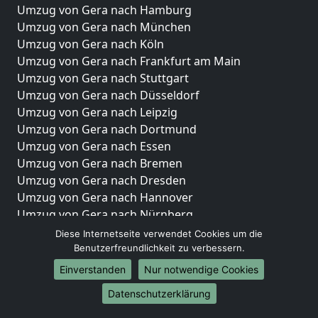
Umzug von Gera nach Hamburg
Umzug von Gera nach München
Umzug von Gera nach Köln
Umzug von Gera nach Frankfurt am Main
Umzug von Gera nach Stuttgart
Umzug von Gera nach Düsseldorf
Umzug von Gera nach Leipzig
Umzug von Gera nach Dortmund
Umzug von Gera nach Essen
Umzug von Gera nach Bremen
Umzug von Gera nach Dresden
Umzug von Gera nach Hannover
Umzug von Gera nach Nürnberg
Umzug von Gera nach Duisburg
Diese Internetseite verwendet Cookies um die
Umzug von Gera nach Bochum
Benutzerfreundlichkeit zu verbessern.
Umzug von Gera nach Wuppertal
Einverstanden
Nur notwendige Cookies
Umzug von Gera nach Bielefeld
Datenschutzerklärung
Umzug von Gera nach Bonn
Umzug von Gera nach Münster