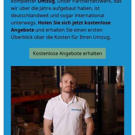
kompletter
Umzug
. Unser Partnernetzwerk, das
wir über die Jahre aufgebaut haben, ist
deutschlandweit und sogar international
unterwegs.
Holen Sie sich jetzt kostenlose
Angebote
und erhalten Sie einen ersten
Überblick über die Kosten für Ihren Umzug.
Kostenlose Angebote erhalten