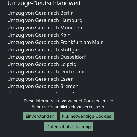
Umzüge-Deutschlandweit
Umzug von Gera nach Berlin
Umzug von Gera nach Hamburg
Umzug von Gera nach München
Umzug von Gera nach Köln
Umzug von Gera nach Frankfurt am Main
Umzug von Gera nach Stuttgart
Umzug von Gera nach Düsseldorf
Umzug von Gera nach Leipzig
Umzug von Gera nach Dortmund
Umzug von Gera nach Essen
Umzug von Gera nach Bremen
Umzug von Gera nach Dresden
Umzug von Gera nach Hannover
Diese Internetseite verwendet Cookies um die
Benutzerfreundlichkeit zu verbessern.
Umzug von Gera nach Nürnberg
Umzug von Gera nach Duisburg
Einverstanden
Nur notwendige Cookies
Umzug von Gera nach Bochum
Datenschutzerklärung
Umzug von Gera nach Wuppertal