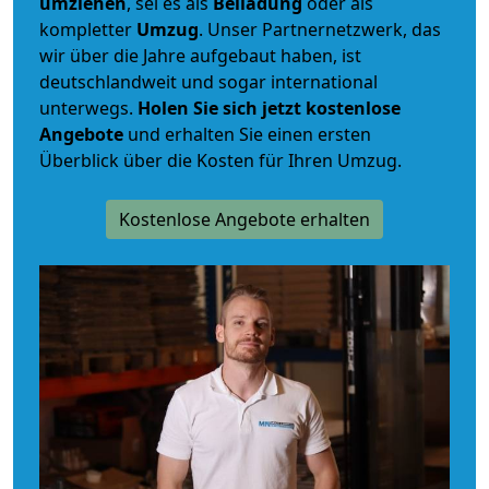
umziehen
, sei es als
Beiladung
oder als
kompletter
Umzug
. Unser Partnernetzwerk, das
wir über die Jahre aufgebaut haben, ist
deutschlandweit und sogar international
unterwegs.
Holen Sie sich jetzt kostenlose
Angebote
und erhalten Sie einen ersten
Überblick über die Kosten für Ihren Umzug.
Kostenlose Angebote erhalten