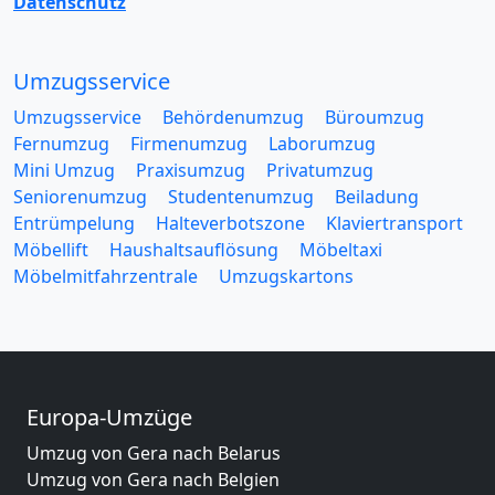
Datenschutz
Umzugsservice
Umzugsservice
Behördenumzug
Büroumzug
Fernumzug
Firmenumzug
Laborumzug
Mini Umzug
Praxisumzug
Privatumzug
Seniorenumzug
Studentenumzug
Beiladung
Entrümpelung
Halteverbotszone
Klaviertransport
Möbellift
Haushaltsauflösung
Möbeltaxi
Möbelmitfahrzentrale
Umzugskartons
Europa-Umzüge
Umzug von Gera nach Belarus
Umzug von Gera nach Belgien