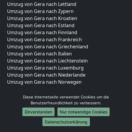
Umzug von Gera nach Lettland
Umzug von Gera nach Zypern
Umzug von Gera nach Kroatien
Umzug von Gera nach Estland
Umzug von Gera nach Finnland
Umzug von Gera nach Frankreich
Umzug von Gera nach Griechenland
Umzug von Gera nach Italien
Umzug von Gera nach Liechtenstein
Umzug von Gera nach Luxemburg
Umzug von Gera nach Niederlande
Umzug von Gera nach Norwegen
Umzüge-Deutschlandweit
Diese Internetseite verwendet Cookies um die
Umzug von Gera nach Berlin
Benutzerfreundlichkeit zu verbessern.
Umzug von Gera nach Hamburg
Einverstanden
Nur notwendige Cookies
Umzug von Gera nach München
Datenschutzerklärung
Umzug von Gera nach Köln
Umzug von Gera nach Frankfurt am Main