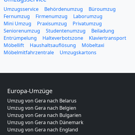
Umzugsservice
Behördenumzug
Büroumzug
Fernumzug
Firmenumzug
Laborumzug
Mini Umzug
Praxisumzug
Privatumzug
Seniorenumzug
Studentenumzug
Beiladung
Entrümpelung
Halteverbotszone
Klaviertransport
Möbellift
Haushaltsauflösung
Möbeltaxi
Möbelmitfahrzentrale
Umzugskartons
Europa-Umzüge
Umzug von Gera nach Belarus
Umzug von Gera nach Belgien
Umzug von Gera nach Bulgarien
Umzug von Gera nach Dänemark
Umzug von Gera nach England