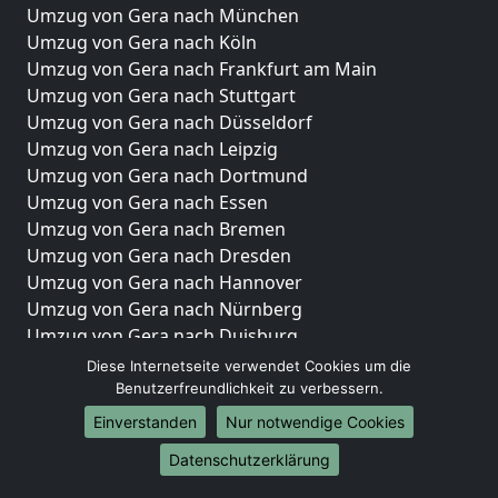
Umzug von Gera nach München
Umzug von Gera nach Köln
Umzug von Gera nach Frankfurt am Main
Umzug von Gera nach Stuttgart
Umzug von Gera nach Düsseldorf
Umzug von Gera nach Leipzig
Umzug von Gera nach Dortmund
Umzug von Gera nach Essen
Umzug von Gera nach Bremen
Umzug von Gera nach Dresden
Umzug von Gera nach Hannover
Umzug von Gera nach Nürnberg
Umzug von Gera nach Duisburg
Umzug von Gera nach Bochum
Diese Internetseite verwendet Cookies um die
Umzug von Gera nach Wuppertal
Benutzerfreundlichkeit zu verbessern.
Umzug von Gera nach Bielefeld
Einverstanden
Nur notwendige Cookies
Umzug von Gera nach Bonn
Datenschutzerklärung
Umzug von Gera nach Münster