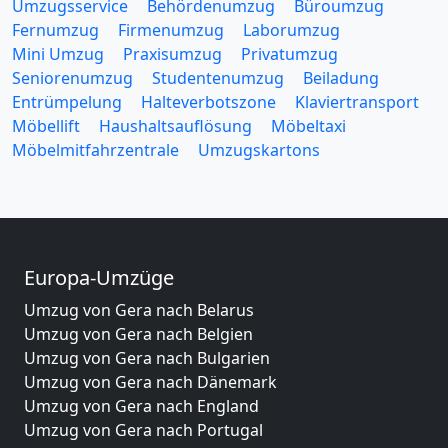
Umzugsservice
Behördenumzug
Büroumzug
Fernumzug
Firmenumzug
Laborumzug
Mini Umzug
Praxisumzug
Privatumzug
Seniorenumzug
Studentenumzug
Beiladung
Entrümpelung
Halteverbotszone
Klaviertransport
Möbellift
Haushaltsauflösung
Möbeltaxi
Möbelmitfahrzentrale
Umzugskartons
Europa-Umzüge
Umzug von Gera nach Belarus
Umzug von Gera nach Belgien
Umzug von Gera nach Bulgarien
Umzug von Gera nach Dänemark
Umzug von Gera nach England
Umzug von Gera nach Portugal