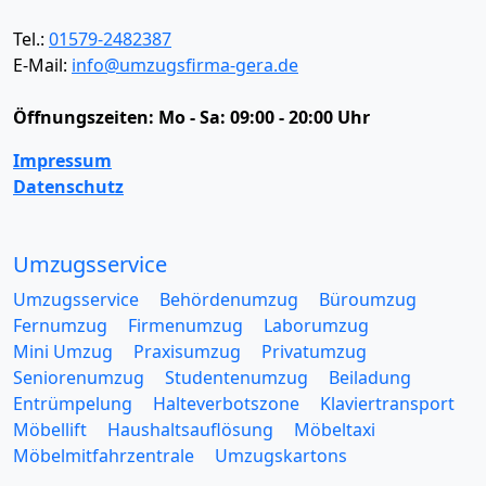
Tel.:
01579-2482387
E-Mail:
info@umzugsfirma-gera.de
Öffnungszeiten:
Mo - Sa: 09:00 - 20:00 Uhr
Impressum
Datenschutz
Umzugsservice
Umzugsservice
Behördenumzug
Büroumzug
Fernumzug
Firmenumzug
Laborumzug
Mini Umzug
Praxisumzug
Privatumzug
Seniorenumzug
Studentenumzug
Beiladung
Entrümpelung
Halteverbotszone
Klaviertransport
Möbellift
Haushaltsauflösung
Möbeltaxi
Möbelmitfahrzentrale
Umzugskartons