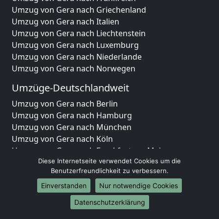
Umzug von Gera nach Griechenland
Umzug von Gera nach Italien
Umzug von Gera nach Liechtenstein
Umzug von Gera nach Luxemburg
Umzug von Gera nach Niederlande
Umzug von Gera nach Norwegen
Umzüge-Deutschlandweit
Umzug von Gera nach Berlin
Umzug von Gera nach Hamburg
Umzug von Gera nach München
Umzug von Gera nach Köln
Umzug von Gera nach Frankfurt am Main
Umzug von Gera nach Stuttgart
Diese Internetseite verwendet Cookies um die
Benutzerfreundlichkeit zu verbessern.
Umzug von Gera nach Düsseldorf
Umzug von Gera nach Leipzig
Einverstanden
Nur notwendige Cookies
Umzug von Gera nach Dortmund
Datenschutzerklärung
Umzug von Gera nach Essen