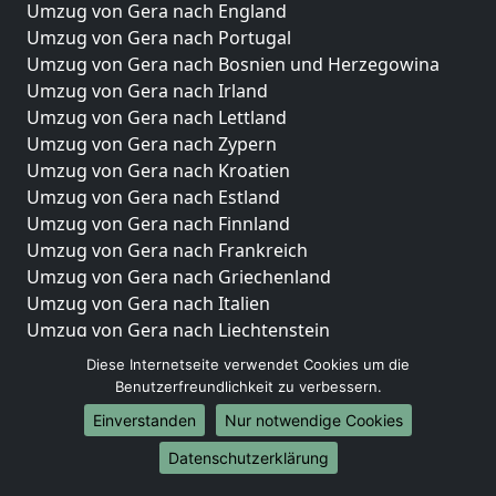
Umzug von Gera nach England
Umzug von Gera nach Portugal
Umzug von Gera nach Bosnien und Herzegowina
Umzug von Gera nach Irland
Umzug von Gera nach Lettland
Umzug von Gera nach Zypern
Umzug von Gera nach Kroatien
Umzug von Gera nach Estland
Umzug von Gera nach Finnland
Umzug von Gera nach Frankreich
Umzug von Gera nach Griechenland
Umzug von Gera nach Italien
Umzug von Gera nach Liechtenstein
Umzug von Gera nach Luxemburg
Diese Internetseite verwendet Cookies um die
Umzug von Gera nach Niederlande
Benutzerfreundlichkeit zu verbessern.
Umzug von Gera nach Norwegen
Einverstanden
Nur notwendige Cookies
Umzüge-Deutschlandweit
Datenschutzerklärung
Umzug von Gera nach Berlin