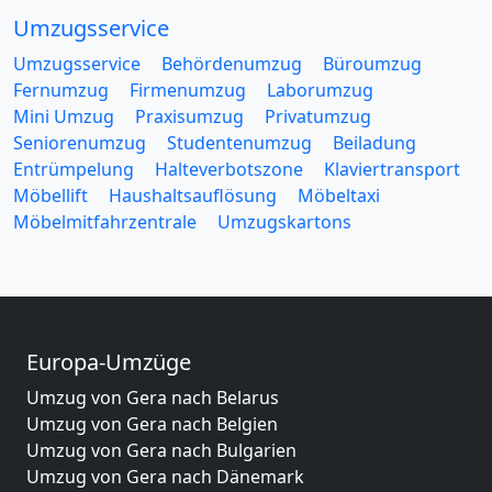
Umzugsservice
Umzugsservice
Behördenumzug
Büroumzug
Fernumzug
Firmenumzug
Laborumzug
Mini Umzug
Praxisumzug
Privatumzug
Seniorenumzug
Studentenumzug
Beiladung
Entrümpelung
Halteverbotszone
Klaviertransport
Möbellift
Haushaltsauflösung
Möbeltaxi
Möbelmitfahrzentrale
Umzugskartons
Europa-Umzüge
Umzug von Gera nach Belarus
Umzug von Gera nach Belgien
Umzug von Gera nach Bulgarien
Umzug von Gera nach Dänemark