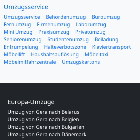
Umzugsservice
Umzugsservice
Behördenumzug
Büroumzug
Fernumzug
Firmenumzug
Laborumzug
Mini Umzug
Praxisumzug
Privatumzug
Seniorenumzug
Studentenumzug
Beiladung
Entrümpelung
Halteverbotszone
Klaviertransport
Möbellift
Haushaltsauflösung
Möbeltaxi
Möbelmitfahrzentrale
Umzugskartons
Europa-Umzüge
Umzug von Gera nach Belarus
Umzug von Gera nach Belgien
Umzug von Gera nach Bulgarien
Umzug von Gera nach Dänemark