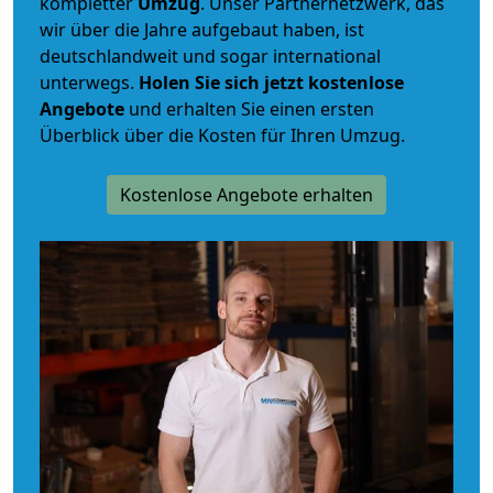
kompletter
Umzug
. Unser Partnernetzwerk, das
wir über die Jahre aufgebaut haben, ist
deutschlandweit und sogar international
unterwegs.
Holen Sie sich jetzt kostenlose
Angebote
und erhalten Sie einen ersten
Überblick über die Kosten für Ihren Umzug.
Kostenlose Angebote erhalten