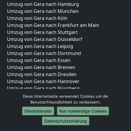
Umzug von Gera nach Hamburg
Umzug von Gera nach München
Umzug von Gera nach Köln
Umzug von Gera nach Frankfurt am Main
Umzug von Gera nach Stuttgart
Umzug von Gera nach Düsseldorf
Umzug von Gera nach Leipzig
Umzug von Gera nach Dortmund
Umzug von Gera nach Essen
Umzug von Gera nach Bremen
Umzug von Gera nach Dresden
Umzug von Gera nach Hannover
Umzug von Gera nach Nürnberg
Umzug von Gera nach Duisburg
Diese Internetseite verwendet Cookies um die
Umzug von Gera nach Bochum
Benutzerfreundlichkeit zu verbessern.
Umzug von Gera nach Wuppertal
Einverstanden
Nur notwendige Cookies
Umzug von Gera nach Bielefeld
Datenschutzerklärung
Umzug von Gera nach Bonn
Umzug von Gera nach Münster