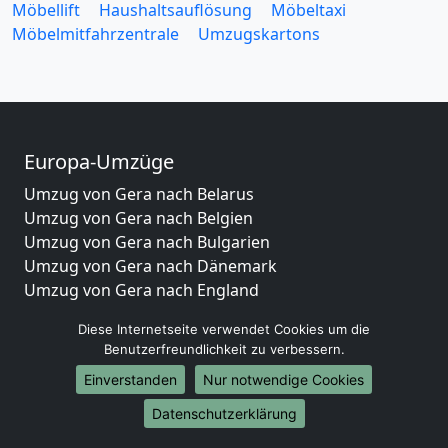
Möbellift
Haushaltsauflösung
Möbeltaxi
Möbelmitfahrzentrale
Umzugskartons
Europa-Umzüge
Umzug von Gera nach Belarus
Umzug von Gera nach Belgien
Umzug von Gera nach Bulgarien
Umzug von Gera nach Dänemark
Umzug von Gera nach England
Umzug von Gera nach Portugal
Diese Internetseite verwendet Cookies um die
Umzug von Gera nach Bosnien und Herzegowina
Benutzerfreundlichkeit zu verbessern.
Umzug von Gera nach Irland
Einverstanden
Nur notwendige Cookies
Umzug von Gera nach Lettland
Umzug von Gera nach Zypern
Datenschutzerklärung
Umzug von Gera nach Kroatien