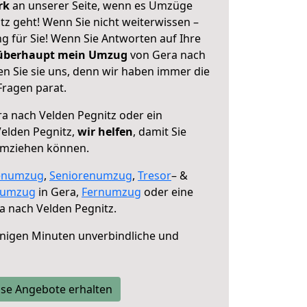
erk
an unserer Seite, wenn es Umzüge
z geht! Wenn Sie nicht weiterwissen –
ng für Sie! Wenn Sie Antworten auf Ihre
 überhaupt mein Umzug
von Gera nach
n Sie sie uns, denn wir haben immer die
Fragen parat.
a nach Velden Pegnitz oder ein
elden Pegnitz,
wir helfen
, damit Sie
umziehen können.
enumzug
,
Seniorenumzug
,
Tresor
– &
numzug
in Gera,
Fernumzug
oder eine
 nach Velden Pegnitz.
nigen Minuten unverbindliche und
se Angebote erhalten