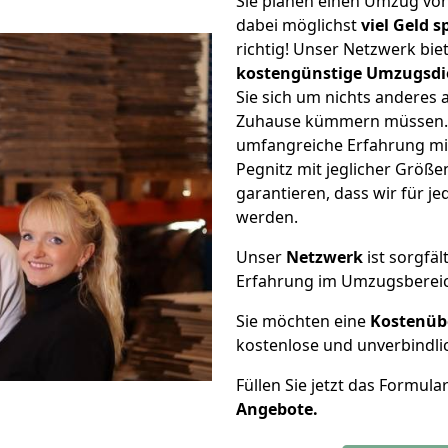
Sie planen einen Umzug vo
dabei möglichst
viel Geld 
richtig! Unser Netzwerk bi
kostengünstige Umzugsdi
Sie sich um nichts anderes 
Zuhause kümmern müssen. W
umfangreiche Erfahrung mi
Pegnitz mit jeglicher Grö
garantieren, dass wir für j
werden.
Unser
Netzwerk
ist sorgfäl
Erfahrung im Umzugsberei
Sie möchten eine
Kostenüb
kostenlose und unverbindli
Füllen Sie jetzt das Formula
Angebote.