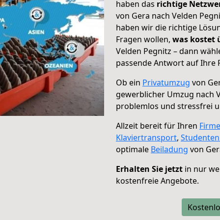
haben das
richtige Netzw
von Gera nach Velden Pegnit
haben wir die richtige Lösu
Fragen wollen,
was kostet
Velden Pegnitz – dann wähle
passende Antwort auf Ihre 
Ob ein
Privatumzug
von Ger
gewerblicher Umzug nach V
problemlos und stressfrei 
Allzeit bereit für Ihren
Firm
Klaviertransport
,
Studente
optimale
Beiladung
von Gera
Erhalten Sie jetzt
in nur we
kostenfreie Angebote.
Kostenlo