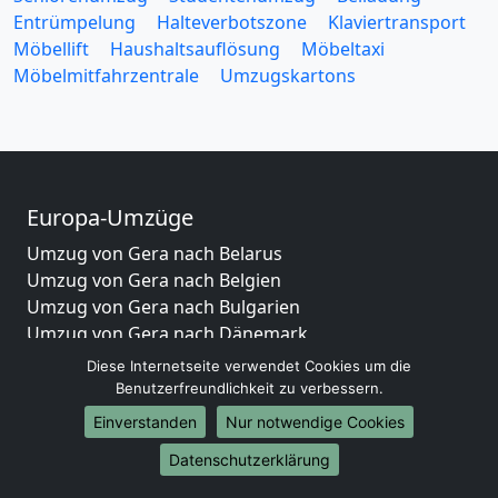
Entrümpelung
Halteverbotszone
Klaviertransport
Möbellift
Haushaltsauflösung
Möbeltaxi
Möbelmitfahrzentrale
Umzugskartons
Europa-Umzüge
Umzug von Gera nach Belarus
Umzug von Gera nach Belgien
Umzug von Gera nach Bulgarien
Umzug von Gera nach Dänemark
Umzug von Gera nach England
Diese Internetseite verwendet Cookies um die
Umzug von Gera nach Portugal
Benutzerfreundlichkeit zu verbessern.
Umzug von Gera nach Bosnien und Herzegowina
Einverstanden
Nur notwendige Cookies
Umzug von Gera nach Irland
Datenschutzerklärung
Umzug von Gera nach Lettland
Umzug von Gera nach Zypern