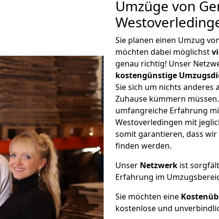
Umzüge von Ge
Westoverleding
Sie planen einen Umzug vo
möchten dabei möglichst
v
genau richtig! Unser Netzw
kostengünstige Umzugsdi
Sie sich um nichts anderes 
Zuhause kümmern müssen. W
umfangreiche Erfahrung m
Westoverledingen mit jegl
somit garantieren, dass wi
finden werden.
Unser
Netzwerk
ist sorgfäl
Erfahrung im Umzugsberei
Sie möchten eine
Kostenüb
kostenlose und unverbindli