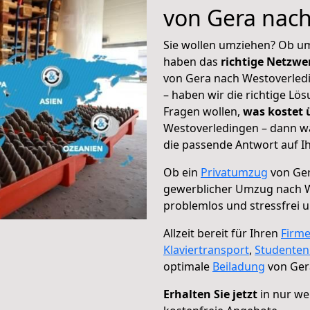
von Gera nac
Sie wollen umziehen? Ob um
haben das
richtige Netzw
von Gera nach Westoverledi
– haben wir die richtige Lö
Fragen wollen,
was kostet
Westoverledingen – dann wä
die passende Antwort auf Ih
Ob ein
Privatumzug
von Ger
gewerblicher Umzug nach 
problemlos und stressfrei 
Allzeit bereit für Ihren
Firm
Klaviertransport
,
Studente
optimale
Beiladung
von Ger
Erhalten Sie jetzt
in nur we