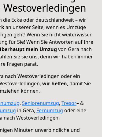
h Westoverledingen
 die Ecke oder deutschlandweit – wir
erk
an unserer Seite, wenn es Umzüge
ngen geht! Wenn Sie nicht weiterwissen
sung für Sie! Wenn Sie Antworten auf Ihre
 überhaupt mein Umzug
von Gera nach
hlen Sie sie uns, denn wir haben immer
re Fragen parat.
a nach Westoverledingen oder ein
Westoverledingen,
wir helfen
, damit Sie
umziehen können.
enumzug
,
Seniorenumzug
,
Tresor
– &
numzug
in Gera,
Fernumzug
oder eine
a nach Westoverledingen.
nigen Minuten unverbindliche und