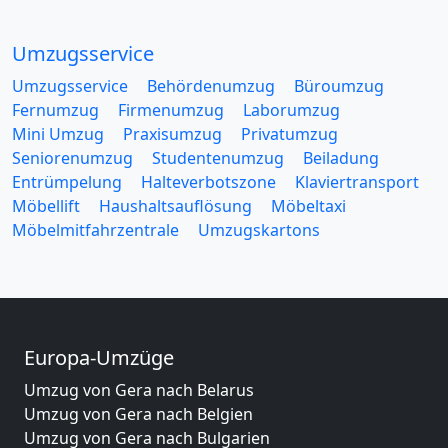
Umzugsservice
Umzugsservice
Behördenumzug
Büroumzug
Fernumzug
Firmenumzug
Laborumzug
Mini Umzug
Praxisumzug
Privatumzug
Seniorenumzug
Studentenumzug
Beiladung
Entrümpelung
Halteverbotszone
Klaviertransport
Möbellift
Haushaltsauflösung
Möbeltaxi
Möbelmitfahrzentrale
Umzugskartons
Europa-Umzüge
Umzug von Gera nach Belarus
Umzug von Gera nach Belgien
Umzug von Gera nach Bulgarien