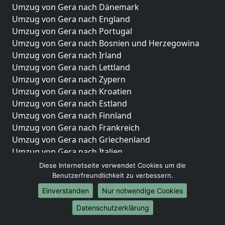
Umzug von Gera nach Dänemark
Umzug von Gera nach England
Umzug von Gera nach Portugal
Umzug von Gera nach Bosnien und Herzegowina
Umzug von Gera nach Irland
Umzug von Gera nach Lettland
Umzug von Gera nach Zypern
Umzug von Gera nach Kroatien
Umzug von Gera nach Estland
Umzug von Gera nach Finnland
Umzug von Gera nach Frankreich
Umzug von Gera nach Griechenland
Umzug von Gera nach Italien
Umzug von Gera nach Liechtenstein
Diese Internetseite verwendet Cookies um die
Umzug von Gera nach Luxemburg
Benutzerfreundlichkeit zu verbessern.
Umzug von Gera nach Niederlande
Einverstanden
Nur notwendige Cookies
Umzug von Gera nach Norwegen
Datenschutzerklärung
Umzüge-Deutschlandweit