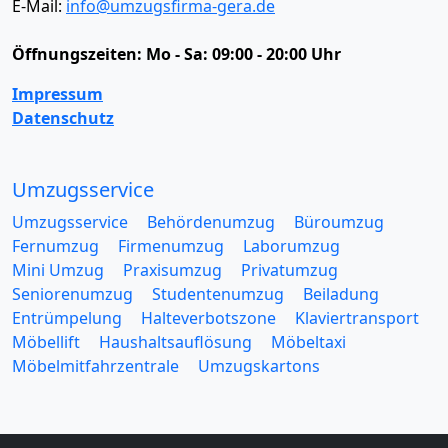
E-Mail:
info@umzugsfirma-gera.de
Öffnungszeiten:
Mo - Sa: 09:00 - 20:00 Uhr
Impressum
Datenschutz
Umzugsservice
Umzugsservice
Behördenumzug
Büroumzug
Fernumzug
Firmenumzug
Laborumzug
Mini Umzug
Praxisumzug
Privatumzug
Seniorenumzug
Studentenumzug
Beiladung
Entrümpelung
Halteverbotszone
Klaviertransport
Möbellift
Haushaltsauflösung
Möbeltaxi
Möbelmitfahrzentrale
Umzugskartons