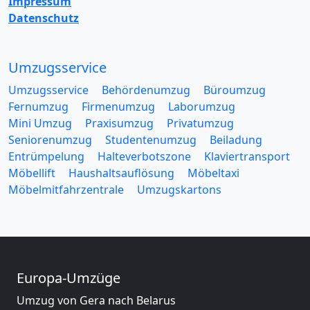
Impressum
Datenschutz
Umzugsservice
Umzugsservice
Behördenumzug
Büroumzug
Fernumzug
Firmenumzug
Laborumzug
Mini Umzug
Praxisumzug
Privatumzug
Seniorenumzug
Studentenumzug
Beiladung
Entrümpelung
Halteverbotszone
Klaviertransport
Möbellift
Haushaltsauflösung
Möbeltaxi
Möbelmitfahrzentrale
Umzugskartons
Europa-Umzüge
Umzug von Gera nach Belarus