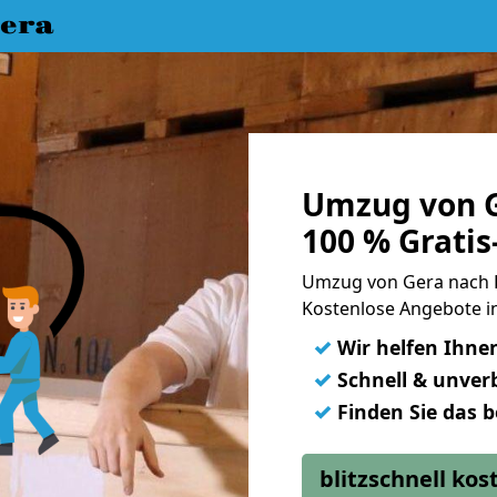
era
Umzug von G
100 % Grati
Umzug von Gera nach 
Kostenlose Angebote i
✓
Wir helfen Ihne
✓
Schnell & unverb
✓
Finden Sie das 
blitzschnell ko