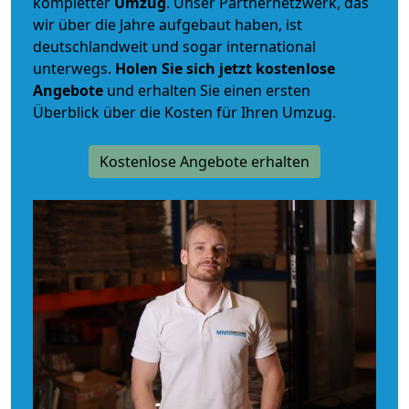
kompletter
Umzug
. Unser Partnernetzwerk, das
wir über die Jahre aufgebaut haben, ist
deutschlandweit und sogar international
unterwegs.
Holen Sie sich jetzt kostenlose
Angebote
und erhalten Sie einen ersten
Überblick über die Kosten für Ihren Umzug.
Kostenlose Angebote erhalten