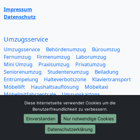
Impressum
Datenschutz
Umzugsservice
Umzugsservice
Behördenumzug
Büroumzug
Fernumzug
Firmenumzug
Laborumzug
Mini Umzug
Praxisumzug
Privatumzug
Seniorenumzug
Studentenumzug
Beiladung
Entrümpelung
Halteverbotszone
Klaviertransport
Möbellift
Haushaltsauflösung
Möbeltaxi
Möbelmitfahrzentrale
Umzugskartons
Diese Internetseite verwendet Cookies um die
Benutzerfreundlichkeit zu verbessern.
Einverstanden
Nur notwendige Cookies
Datenschutzerklärung
Europa-Umzüge