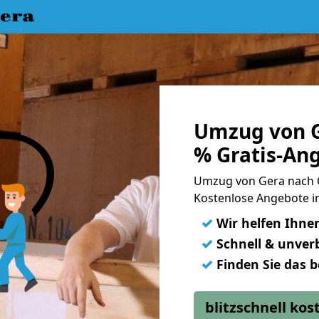
era
Umzug von G
% Gratis-An
Umzug von Gera nach 
Kostenlose Angebote i
✓
Wir helfen Ihne
✓
Schnell & unverb
✓
Finden Sie das 
blitzschnell ko