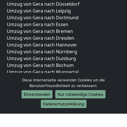
Umzug von Gera nach Düsseldorf
Umzug von Gera nach Leipzig
Umzug von Gera nach Dortmund
Umzug von Gera nach Essen
Umzug von Gera nach Bremen
Umzug von Gera nach Dresden
Umzug von Gera nach Hannover
Umzug von Gera nach Nürnberg
Umzug von Gera nach Duisburg
Umzug von Gera nach Bochum
Umzug von Gera nach Wuppertal
Umzug von Gera nach Bielefeld
Diese Internetseite verwendet Cookies um die
Umzug von Gera nach Bonn
Benutzerfreundlichkeit zu verbessern.
Umzug von Gera nach Münster
Einverstanden
Nur notwendige Cookies
Internationale-Umzüge
Datenschutzerklärung
Umzug von Gera nach Brasilien
Umzug von Gera nach Brunei Darussalam
Umzug von Gera nach Burkina Faso