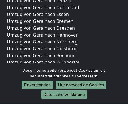
Umzug von Gera nach Leipzig
Umzug von Gera nach Dortmund
Umzug von Gera nach Essen
Umzug von Gera nach Bremen
Umzug von Gera nach Dresden
Umzug von Gera nach Hannover
Umzug von Gera nach Nürnberg
Umzug von Gera nach Duisburg
Umzug von Gera nach Bochum
Umzug von Gera nach Wuppertal
Umzug von Gera nach Bielefeld
Diese Internetseite verwendet Cookies um die
Umzug von Gera nach Bonn
Benutzerfreundlichkeit zu verbessern.
Umzug von Gera nach Münster
Einverstanden
Nur notwendige Cookies
Internationale-Umzüge
Datenschutzerklärung
Umzug von Gera nach Brasilien
Umzug von Gera nach Brunei Darussalam
Umzug von Gera nach Burkina Faso
Umzug von Gera nach Burundi