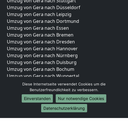
Umzug von Gera nach Stuttgart
Umzug von Gera nach Düsseldorf
Umzug von Gera nach Leipzig
Umzug von Gera nach Dortmund
Umzug von Gera nach Essen
Umzug von Gera nach Bremen
Umzug von Gera nach Dresden
Umzug von Gera nach Hannover
Umzug von Gera nach Nürnberg
Umzug von Gera nach Duisburg
Umzug von Gera nach Bochum
Umzug von Gera nach Wuppertal
Umzug von Gera nach Bielefeld
Diese Internetseite verwendet Cookies um die
Umzug von Gera nach Bonn
Benutzerfreundlichkeit zu verbessern.
Umzug von Gera nach Münster
Einverstanden
Nur notwendige Cookies
Internationale-Umzüge
Datenschutzerklärung
Umzug von Gera nach Brasilien
Umzug von Gera nach Brunei Darussalam