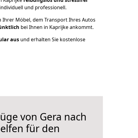
h Kaprijke
reibungslos und stressfrei
dividuell und professionell.
n Ihrer Möbel, dem Transport Ihres Autos
ünktlich
bei Ihnen in Kaprijke ankommt.
ular aus
und erhalten Sie kostenlose
üge von Gera nach
helfen für den