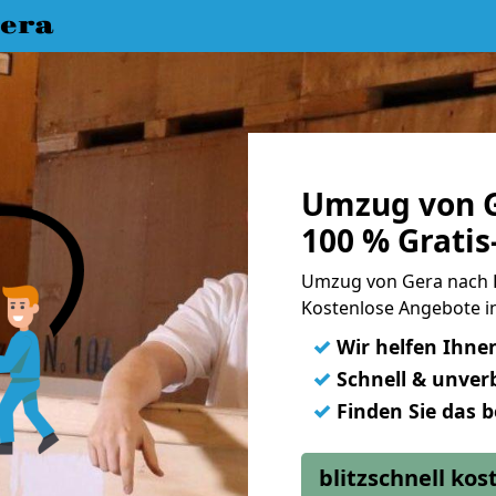
era
Umzug von G
100 % Grati
Umzug von Gera nach 
Kostenlose Angebote in
✓
Wir helfen Ihne
✓
Schnell & unverb
✓
Finden Sie das 
blitzschnell ko