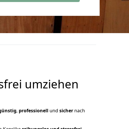
frei umziehen
günstig
,
professionell
und
sicher
nach