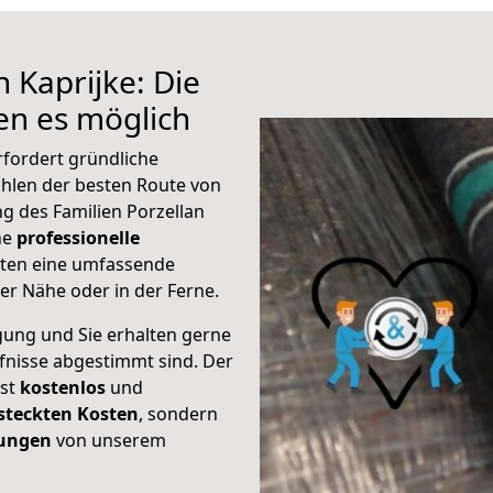
 Kaprijke: Die
n es möglich
rfordert gründliche
hlen der besten Route von
g des Familien Porzellan
ine
professionelle
eten eine umfassende
er Nähe oder in der Ferne.
gung und Sie erhalten gerne
rfnisse abgestimmt sind. Der
ist
kostenlos
und
steckten Kosten
, sondern
tungen
von unserem