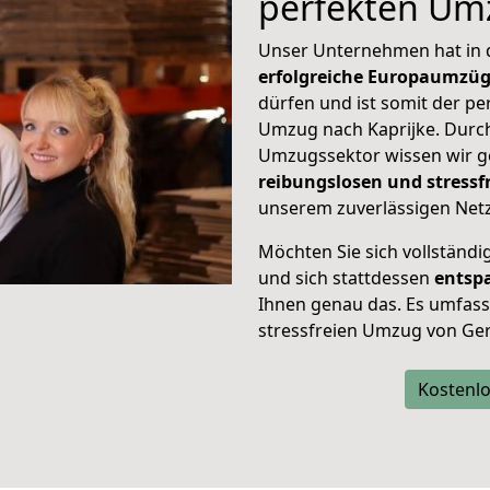
perfekten Um
Unser Unternehmen hat in
erfolgreiche Europaumzü
dürfen und ist somit der pe
Umzug nach Kaprijke. Durc
Umzugssektor wissen wir g
reibungslosen und stress
unserem zuverlässigen Netz
Möchten Sie sich vollständ
und sich stattdessen
entsp
Ihnen genau das. Es umfasst 
stressfreien Umzug von Ger
Kostenlo