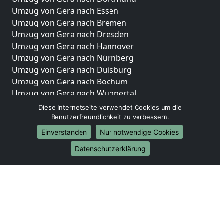
Umzug von Gera nach Essen
Umzug von Gera nach Bremen
Umzug von Gera nach Dresden
Umzug von Gera nach Hannover
Umzug von Gera nach Nürnberg
Umzug von Gera nach Duisburg
Umzug von Gera nach Bochum
Umzug von Gera nach Wuppertal
Umzug von Gera nach Bielefeld
Diese Internetseite verwendet Cookies um die
Umzug von Gera nach Bonn
Benutzerfreundlichkeit zu verbessern.
Umzug von Gera nach Münster
Einverstanden
Nur notwendige Cookies
Internationale-Umzüge
Datenschutzerklärung
Umzug von Gera nach Brasilien
Umzug von Gera nach Brunei Darussalam
Umzug von Gera nach Burkina Faso
Umzug von Gera nach Burundi
Umzug von Gera nach Chile