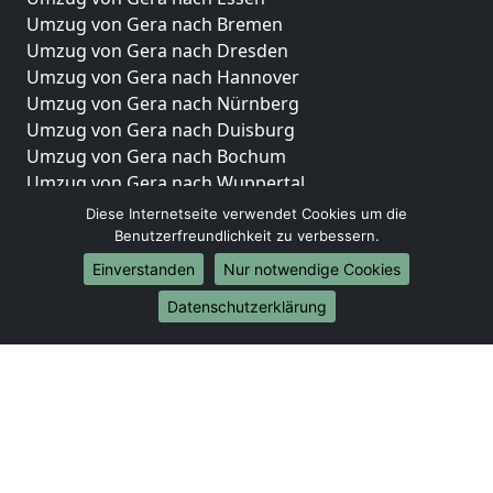
Umzug von Gera nach Bremen
Umzug von Gera nach Dresden
Umzug von Gera nach Hannover
Umzug von Gera nach Nürnberg
Umzug von Gera nach Duisburg
Umzug von Gera nach Bochum
Umzug von Gera nach Wuppertal
Umzug von Gera nach Bielefeld
Diese Internetseite verwendet Cookies um die
Umzug von Gera nach Bonn
Benutzerfreundlichkeit zu verbessern.
Umzug von Gera nach Münster
Einverstanden
Nur notwendige Cookies
Internationale-Umzüge
Datenschutzerklärung
Umzug von Gera nach Brasilien
Umzug von Gera nach Brunei Darussalam
Umzug von Gera nach Burkina Faso
Umzug von Gera nach Burundi
Umzug von Gera nach Chile
Umzug von Gera nach China