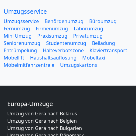
Umzugsservice
Umzugsservice
Behördenumzug
Büroumzug
Fernumzug
Firmenumzug
Laborumzug
Mini Umzug
Praxisumzug
Privatumzug
Seniorenumzug
Studentenumzug
Beiladung
Entrümpelung
Halteverbotszone
Klaviertransport
Möbellift
Haushaltsauflösung
Möbeltaxi
Möbelmitfahrzentrale
Umzugskartons
Europa-Umzüge
Umzug von Gera nach Belarus
Umzug von Gera nach Belgien
Umzug von Gera nach Bulgarien
Umzug von Gera nach Dänemark