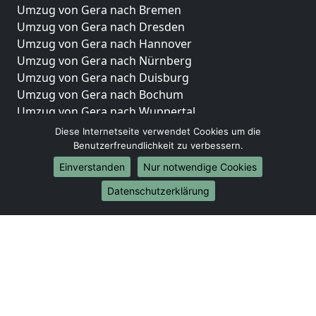
Umzug von Gera nach Bremen
Umzug von Gera nach Dresden
Umzug von Gera nach Hannover
Umzug von Gera nach Nürnberg
Umzug von Gera nach Duisburg
Umzug von Gera nach Bochum
Umzug von Gera nach Wuppertal
Umzug von Gera nach Bielefeld
Diese Internetseite verwendet Cookies um die
Umzug von Gera nach Bonn
Benutzerfreundlichkeit zu verbessern.
Umzug von Gera nach Münster
Einverstanden
Nur notwendige Cookies
Internationale-Umzüge
Datenschutzerklärung
Umzug von Gera nach Brasilien
Umzug von Gera nach Brunei Darussalam
Umzug von Gera nach Burkina Faso
Umzug von Gera nach Burundi
Umzug von Gera nach Chile
Umzug von Gera nach China
Umzug von Gera nach Cookinseln