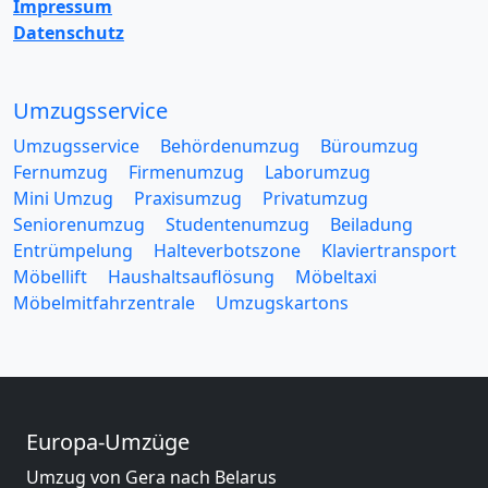
Impressum
Datenschutz
Umzugsservice
Umzugsservice
Behördenumzug
Büroumzug
Fernumzug
Firmenumzug
Laborumzug
Mini Umzug
Praxisumzug
Privatumzug
Seniorenumzug
Studentenumzug
Beiladung
Entrümpelung
Halteverbotszone
Klaviertransport
Möbellift
Haushaltsauflösung
Möbeltaxi
Möbelmitfahrzentrale
Umzugskartons
Europa-Umzüge
Umzug von Gera nach Belarus