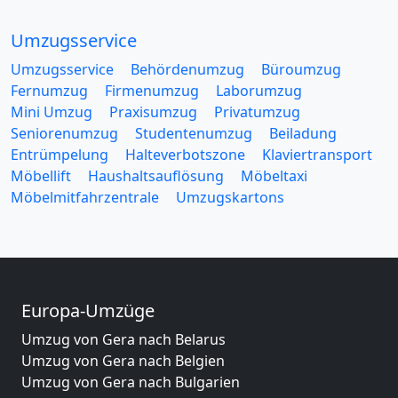
Umzugsservice
Umzugsservice
Behördenumzug
Büroumzug
Fernumzug
Firmenumzug
Laborumzug
Mini Umzug
Praxisumzug
Privatumzug
Seniorenumzug
Studentenumzug
Beiladung
Entrümpelung
Halteverbotszone
Klaviertransport
Möbellift
Haushaltsauflösung
Möbeltaxi
Möbelmitfahrzentrale
Umzugskartons
Europa-Umzüge
Umzug von Gera nach Belarus
Umzug von Gera nach Belgien
Umzug von Gera nach Bulgarien