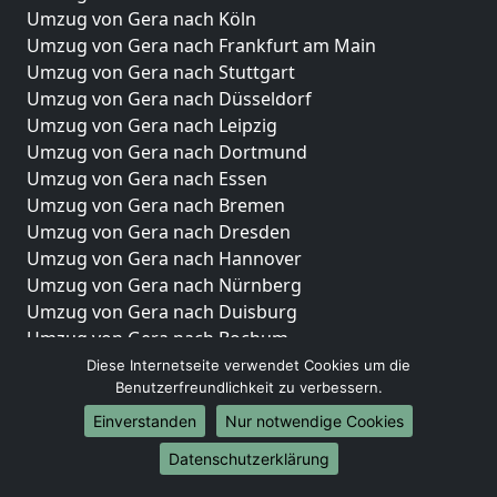
Umzug von Gera nach Köln
Umzug von Gera nach Frankfurt am Main
Umzug von Gera nach Stuttgart
Umzug von Gera nach Düsseldorf
Umzug von Gera nach Leipzig
Umzug von Gera nach Dortmund
Umzug von Gera nach Essen
Umzug von Gera nach Bremen
Umzug von Gera nach Dresden
Umzug von Gera nach Hannover
Umzug von Gera nach Nürnberg
Umzug von Gera nach Duisburg
Umzug von Gera nach Bochum
Umzug von Gera nach Wuppertal
Diese Internetseite verwendet Cookies um die
Benutzerfreundlichkeit zu verbessern.
Umzug von Gera nach Bielefeld
Umzug von Gera nach Bonn
Einverstanden
Nur notwendige Cookies
Umzug von Gera nach Münster
Datenschutzerklärung
Internationale-Umzüge