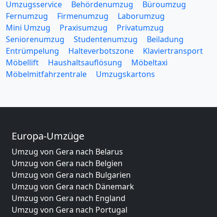
Umzugsservice
Behördenumzug
Büroumzug
Fernumzug
Firmenumzug
Laborumzug
Mini Umzug
Praxisumzug
Privatumzug
Seniorenumzug
Studentenumzug
Beiladung
Entrümpelung
Halteverbotszone
Klaviertransport
Möbellift
Haushaltsauflösung
Möbeltaxi
Möbelmitfahrzentrale
Umzugskartons
Europa-Umzüge
Umzug von Gera nach Belarus
Umzug von Gera nach Belgien
Umzug von Gera nach Bulgarien
Umzug von Gera nach Dänemark
Umzug von Gera nach England
Umzug von Gera nach Portugal