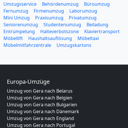
Umzugsservice
Behördenumzug
Büroumzug
Fernumzug
Firmenumzug
Laborumzug
Mini Umzug
Praxisumzug
Privatumzug
Seniorenumzug
Studentenumzug
Beiladung
Entrümpelung
Halteverbotszone
Klaviertransport
Möbellift
Haushaltsauflösung
Möbeltaxi
Möbelmitfahrzentrale
Umzugskartons
Europa-Umzüge
Umzug von Gera nach Belarus
Umzug von Gera nach Belgien
Umzug von Gera nach Bulgarien
Umzug von Gera nach Dänemark
Umzug von Gera nach England
Umzug von Gera nach Portugal