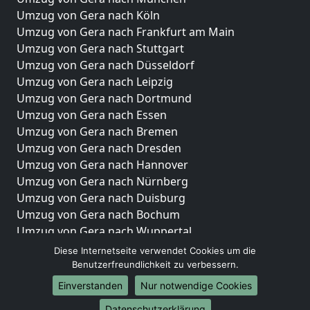
Umzug von Gera nach Köln
Umzug von Gera nach Frankfurt am Main
Umzug von Gera nach Stuttgart
Umzug von Gera nach Düsseldorf
Umzug von Gera nach Leipzig
Umzug von Gera nach Dortmund
Umzug von Gera nach Essen
Umzug von Gera nach Bremen
Umzug von Gera nach Dresden
Umzug von Gera nach Hannover
Umzug von Gera nach Nürnberg
Umzug von Gera nach Duisburg
Umzug von Gera nach Bochum
Umzug von Gera nach Wuppertal
Umzug von Gera nach Bielefeld
Diese Internetseite verwendet Cookies um die
Umzug von Gera nach Bonn
Benutzerfreundlichkeit zu verbessern.
Umzug von Gera nach Münster
Einverstanden
Nur notwendige Cookies
Internationale-Umzüge
Datenschutzerklärung